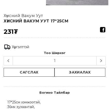
Хүнсний Вакум Уут
ХҮНСНИЙ ВАКУМ УУТ 17*25СМ
231₮
Хүргэлттэй
Тоо Ширхэг
САГСЛАХ
ЗАХИАЛАХ
Богино Тайлбар
17*25см хэмжээтэй,

36мк зузаантай,
