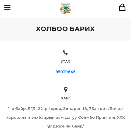
ХОЛБОО БАРИХ
УТАС
95039646
ХАЯГ
1-р байр. БГД, 22-р хороо, Зүүннаран 18, 73а тоот /Бичил
хорооллын энхбаярын зам дагуу Соёмбо Принтинг ХХК
үйлдвэрийн байр/