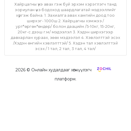
Хайрцагны үнэ авах гэж буй эрхэм хэрэглэгч танд
зориулан үнэ бодоход шаардлагатай мэдээллийг
хүргэж байна. 1. Захиалга авах хамгийн доод тоо
ширхэг- 1000ш 2. Хайрцагны хэмжээ /
урт*өргөн*өндөр/ болон даацийн /5-10кг, 15-20кг,
20кг-с дээш г.м/ мэдээлэл 3. Хэдэн ширхэгээр
давхарлан хураах, зөөх мэдээлэл 4. Хэвлэлттэй эсэх
/Хэдэн өнгийн хэвлэлттэй/ 5. Хэдэн тал хэвлэлттэй
эсэх / 1 тал, 2 тал, 3 тал, 4 тал/
2026
© Онлайн худалдааг хөгжүүлэгч
платформ.