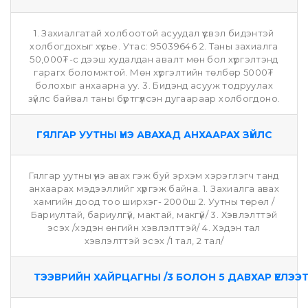
1. Захиалгатай холбоотой асуудал үүсвэл бидэнтэй
холбогдохыг хүсье. Утас: 95039646 2. Таны захиалга
50,000₮-с дээш худалдан авалт мөн бол хүргэлтэнд
гарагх боломжтой. Мөн хүргэлтийн төлбөр 5000₮
болохыг анхаарна уу. 3. Бидэнд асууж тодруулах
зүйлс байвал таны бүртгүүлсэн дугаараар холбогдоно.
ГЯЛГАР УУТНЫ ҮНЭ АВАХАД АНХААРАХ ЗҮЙЛС
Гялгар уутны үнэ авах гэж буй эрхэм хэрэглэгч танд
анхаарах мэдээллийг хүргэж байна. 1. Захиалга авах
хамгийн доод тоо ширхэг- 2000ш 2. Уутны төрөл /
Бариултай, бариулгүй, мактай, макгүй/ 3. Хэвлэлттэй
эсэх /хэдэн өнгийн хэвлэлттэй/ 4. Хэдэн тал
хэвлэлттэй эсэх /1 тал, 2 тал/
ТЭЭВРИЙН ХАЙРЦАГНЫ /3 БОЛОН 5 ДАВХАР ҮЕЛЭЭТ