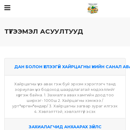
ТҮГЭЭМЭЛ АСУУЛТУУД
ДАН БОЛОН ҮЕЛЭЭГҮЙ ХАЙРЦАГНЫ ҮНИЙН САНАЛ АВ
Хайрцагны үнэ авах гэж буй эрхэм хэрэглэгч танд
зориулан үнэ бодоход шаардлагатай мэдээллийг
хүргэж байна. 1. Захиалга авах хамгийн доод тоо
ширхэг- 1000ш 2. Хайрцагны хэмжээ /
урт*өргөн*өндөр/ 3. Хайрцагны загвар зураг илгээх
4. Хэвлэлттэй, хэвлэлтгүй эсэх
ЗАХИАЛАГЧИД АНХААРАХ ЗҮЙЛС