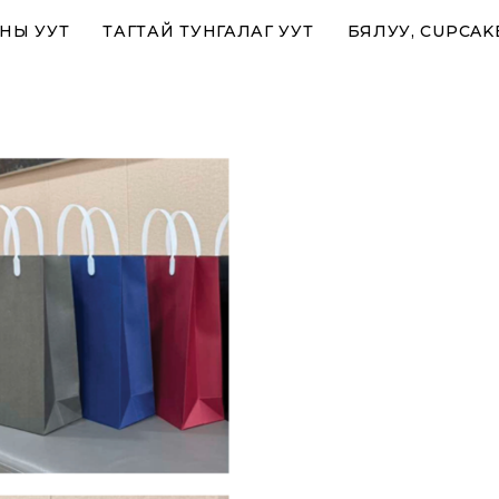
НЫ УУТ
ТАГТАЙ ТУНГАЛАГ УУТ
БЯЛУУ, CUPCAK