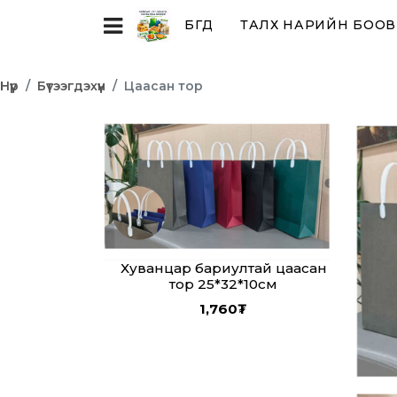
БҮГД
ТАЛХ НАРИЙН БООВ
Нүүр
Бүтээгдэхүүн
Цаасан тор
Хуванцар бариултай цаасан
тор 25*32*10см
1,760
₮