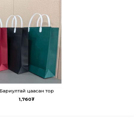
Бариултай цаасан тор
1,760
₮